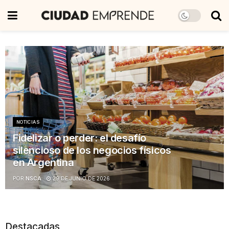
NOTICIAS
Fidelizar o perder: el desafío
silencioso de los negocios físicos
en Argentina
POR
NSCA
29 DE JUNIO DE 2026
Destacadas