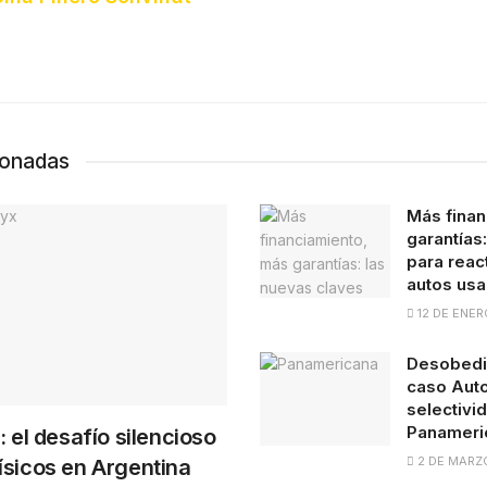
ionadas
Más finan
garantías
para react
autos us
12 DE ENER
Desobedie
caso Auto
selectivid
Panameri
: el desafío silencioso
2 DE MARZ
ísicos en Argentina