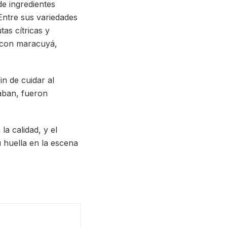
de ingredientes
 Entre sus variedades
as cítricas y
 (con maracuyá,
n de cuidar al
aban, fueron
a calidad, y el
u huella en la escena