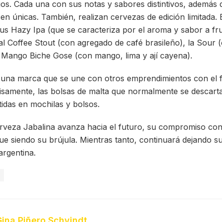
ijos. Cada una con sus notas y sabores distintivos, además 
en únicas. También, realizan cervezas de edición limitada.
us Hazy Ipa (que se caracteriza por el aroma y sabor a frut
eal Coffee Stout (con agregado de café brasileño), la Sour
a Mango Biche Gose (con mango, lima y ají cayena).
 una marca que se une con otros emprendimientos con el fi
isamente, las bolsas de malta que normalmente se descart
tidas en mochilas y bolsos.
rveza Jabalina avanza hacia el futuro, su compromiso con l
gue siendo su brújula. Mientras tanto, continuará dejando s
argentina.
S
Gina Piñero Schvindt