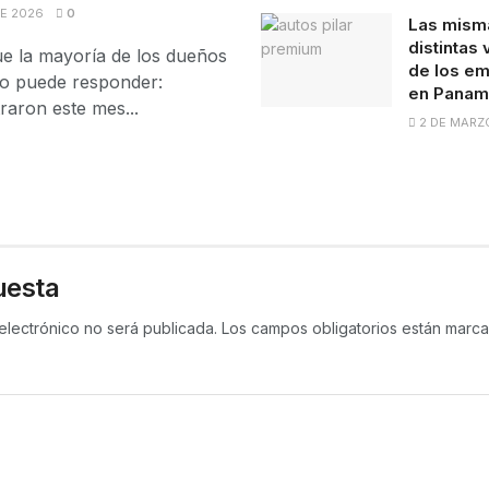
DE 2026
0
Las misma
distintas
e la mayoría de los dueños
de los em
no puede responder:
en Panam
raron este mes...
2 DE MARZ
uesta
electrónico no será publicada.
Los campos obligatorios están mar