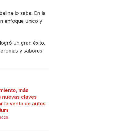
alina lo sabe. En la
un enfoque único y
 logró un gran éxito.
n aromas y sabores
miento, más
as nuevas claves
r la venta de autos
ium
 2026