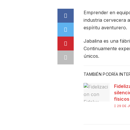
Emprender en equipo 
industria cervecera 
espíritu aventurero.
Jabalina es una fábri
Continuamente exper
únicos.
TAMBIÉN PODRÍA INT
Fideliz
silenc
físico
29 DE J