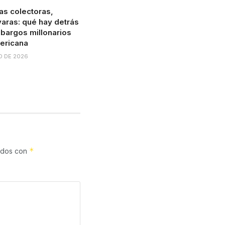
s colectoras,
 varas: qué hay detrás
bargos millonarios
ericana
O DE 2026
*
cados con