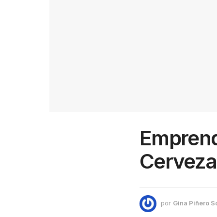
Emprende
Cerveza
por
Gina Piñero S