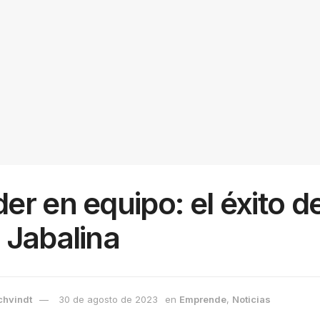
r en equipo: el éxito d
 Jabalina
chvindt
30 de agosto de 2023
en
Emprende
,
Noticias