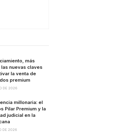
ciamiento, más
: las nuevas claves
ivar la venta de
ados premium
O DE 2026
ncia millonaria: el
s Pilar Premium y la
ad judicial en la
cana
O DE 2026