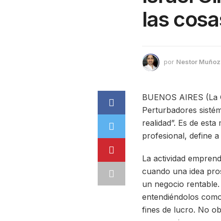
las cosa
por
Nestor Muñoz
BUENOS AIRES (La Ga
Perturbadores sistém
realidad”. Es de es
profesional, define 
La actividad emprend
cuando una idea pro
un negocio rentable.
entendiéndolos como 
fines de lucro. No o