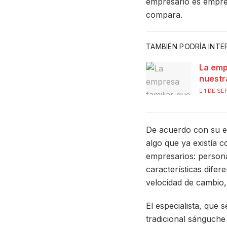
empresario es empren
compara.
TAMBIÉN PODRÍA INT
La emp
nuestr
1 DE SE
De acuerdo con su e
algo que ya existía 
empresarios: persona
características dife
velocidad de cambio, 
El especialista, que
tradicional sánguch