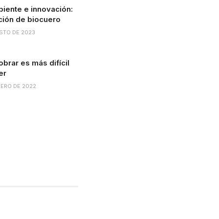
iente e innovación:
ación de biocuero
STO DE 2023
brar es más difícil
er
RERO DE 2022