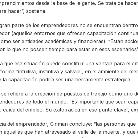
prendimientos desde la base de la gente. Se trata de hace
ra hacer”, sostiene.
gran parte de los emprendedores no se encuentran dentr
dor (aquellos entornos que ofrecen capacitación continu
como ser entidades académicas y financieras). “Están acci
r lo que no poseen tiempo para estar en esos escenarios”
 que esa situación puede constituir una ventaja para el 
orma “intuitiva, instintiva y salvaje”, en el ambiente del m
e la capacitación podría ser una herramienta estratégica.
 se refiere a la creación de puestos de trabajo como uno d
rendedores de todo el mundo. “Es importante que sean cap
la caída del empleo. Su éxito radica en ese punto clave”, e
ncia del emprendedor, Cinman concluye: “las personas qu
 aquellas que han atravesado el valle de la muerte, y que