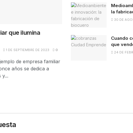
Medioamb
la fabric
30 DE AGO
iar que ilumina
Cuando co
que vend
1 DE SEPTIEMBRE DE 2023
0
24 DE FEB
ejemplo de empresa familiar
once años se dedica a
y...
uesta