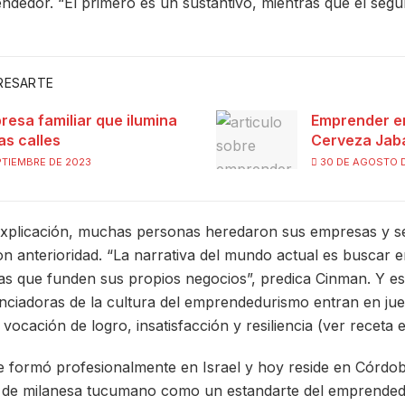
dedor. “El primero es un sustantivo, mientras que el segun
ERESARTE
resa familiar que ilumina
Emprender en
as calles
Cerveza Jaba
PTIEMBRE DE 2023
30 DE AGOSTO 
xplicación, muchas personas heredaron sus empresas y se
con anterioridad. “La narrativa del mundo actual es buscar
s que funden sus propios negocios”, predica Cinman. Y es 
renciadoras de la cultura del emprendedurismo entran en ju
vocación de logro, insatisfacción y resiliencia (ver receta e
 se formó profesionalmente en Israel y hoy reside en Córdob
e de milanesa tucumano como un estandarte del emprended