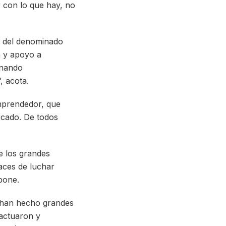
r con lo que hay, no
o del denominado
a y apoyo a
onando
, acota.
emprendedor, que
ercado. De todos
e los grandes
aces de luchar
xpone.
e han hecho grandes
 actuaron y