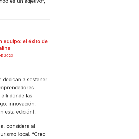
do es un adjetivo”,
 equipo: el éxito de
lina
DE 2023
 dedican a sostener
 emprendedores
allí donde las
ego: innovación,
n esta edición).
a, considera al
urismo local. “Creo