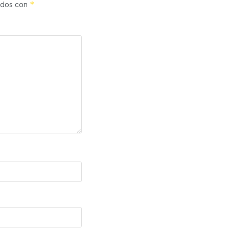
*
cados con