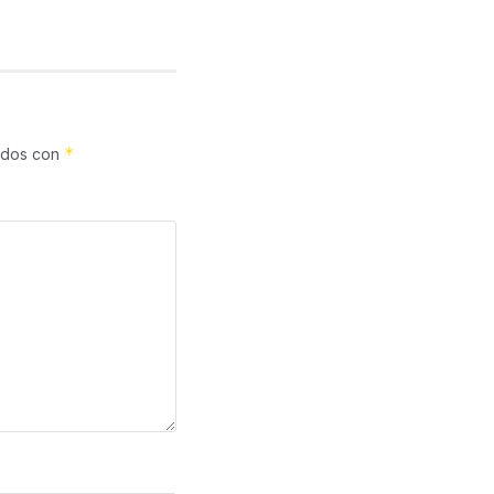
*
cados con