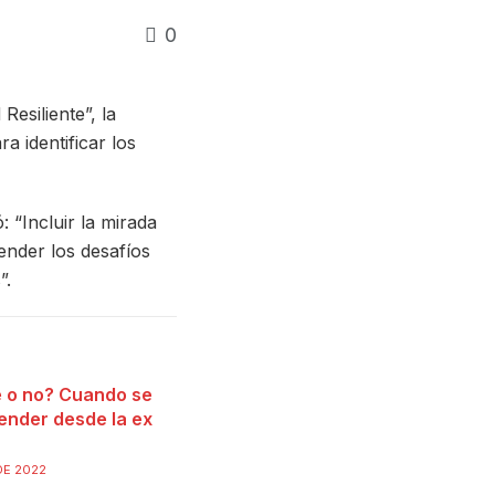
0
esiliente”, la
a identificar los
 “Incluir la mirada
ender los desafíos
”.
e o no? Cuando se
ender desde la ex
DE 2022