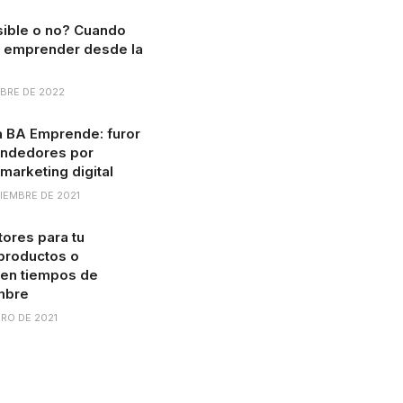
sible o no? Cuando
a emprender desde la
BRE DE 2022
 BA Emprende: furor
ndedores por
marketing digital
IEMBRE DE 2021
ores para tu
productos o
 en tiempos de
mbre
ERO DE 2021