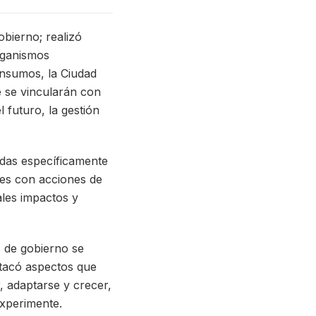
bierno; realizó
organismos
insumos, la Ciudad
ue se vincularán con
 futuro, la gestión
radas específicamente
nes con acciones de
ales impactos y
s de gobierno se
estacó aspectos que
, adaptarse y crecer,
experimente.