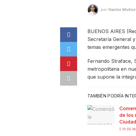
por
Nestor Muñoz
BUENOS AIRES (Redacc
Secretaría General y 
temas emergentes que 
Fernando Straface, S
metropolitana en nue
que supone la integr
TAMBIÉN PODRÍA INT
Comenz
de los
Ciudad
10 DE M