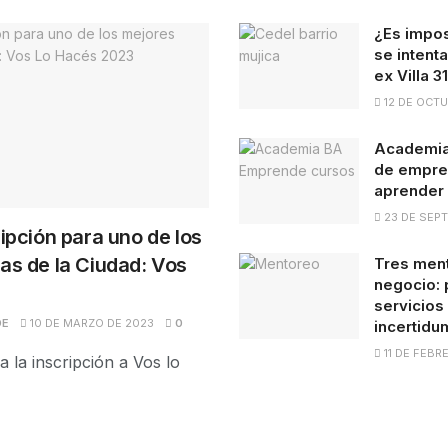
¿Es impo
se intent
ex Villa 31
12 DE OCTU
Academia
de empre
aprender 
23 DE SEPT
ipción para uno de los
s de la Ciudad: Vos
Tres ment
negocio: 
servicios
DE
10 DE MARZO DE 2023
0
incertidu
11 DE FEBR
 la inscripción a Vos lo