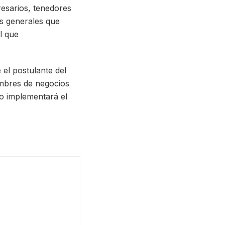
esarios, tenedores
es generales que
l que
el postulante del
ombres de negocios
o implementará el