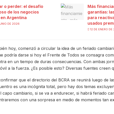
ar o perder: el desafío
Más financia
ioso de los negocios
garantías: l
s en Argentina
para reactiva
usados prem
UNIO DE 2026
12 DE ENERO DE
ién hoy, comenzó a circular la idea de un feriado cambia
e podría darse si hoy el Frente de Todos se consagra com
 entra en un tiempo de duras consecuencias. Con ambas jor
óvil a la fuerza. ¿Es posible esto? Diversas fuentes creen q
onfirmar que el directorio del BCRA se reunirá luego de la
entro es una incógnita total, pero hay dos temas excluyen
 capo cambiario, si se va a endurecer, si habrá feriado cam
ntraremos con una sorpresa en medio de momentos tan ex