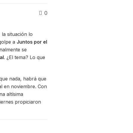
0
a situación lo
 golpe a
Juntos por el
inalmente se
al
. ¿El tema? Lo que
 que nada, habrá que
ral en noviembre. Con
a altísima
iernes propiciaron