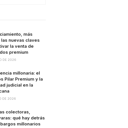
ciamiento, más
: las nuevas claves
ivar la venta de
ados premium
O DE 2026
ncia millonaria: el
s Pilar Premium y la
ad judicial en la
cana
O DE 2026
s colectoras,
 varas: qué hay detrás
bargos millonarios