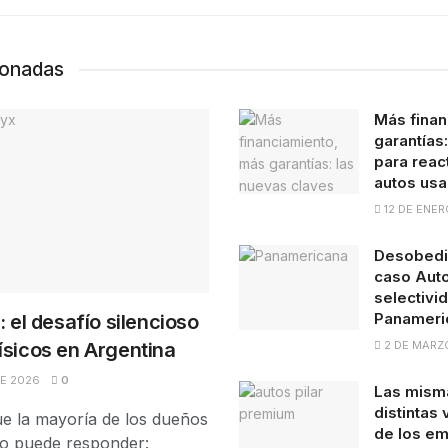
ionadas
Más finan
garantías
para react
autos us
12 DE ENER
Desobedie
caso Auto
selectivid
Panameri
: el desafío silencioso
2 DE MARZ
ísicos en Argentina
DE 2026
0
Las misma
distintas
e la mayoría de los dueños
de los em
no puede responder: