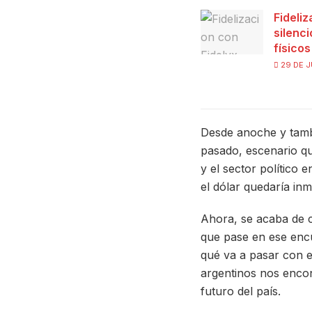
Fideliz
silenc
físico
29 DE J
Desde anoche y tamb
pasado, escenario qu
y el sector político
el dólar quedaría inm
Ahora, se acaba de c
que pase en ese encu
qué va a pasar con el
argentinos nos enco
futuro del país.