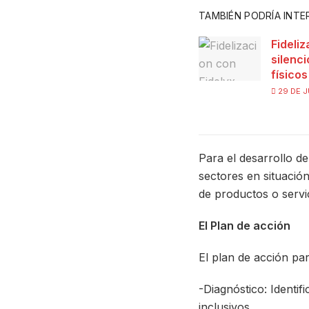
TAMBIÉN PODRÍA INT
Fideliz
silenc
físico
29 DE J
Para el desarrollo de
sectores en situación
de productos o servi
El Plan de acción
El plan de acción pa
-Diagnóstico: Identif
inclusivos.