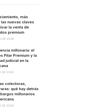
ciamiento, más
: las nuevas claves
ivar la venta de
ados premium
O DE 2026
ncia millonaria: el
s Pilar Premium y la
ad judicial en la
cana
O DE 2026
s colectoras,
 varas: qué hay detrás
bargos millonarios
ericana
O DE 2026