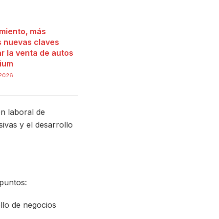
miento, más
as nuevas claves
r la venta de autos
ium
 2026
ón laboral de
ivas y el desarrollo
 puntos:
ollo de negocios