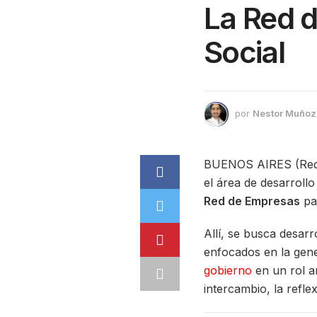
La Red d
Social
por
Nestor Muñoz
BUENOS AIRES (Red
el área de desarroll
Red de Empresas
par
Allí, se busca desarr
enfocados en la gene
gobierno
en un rol a
intercambio, la refle