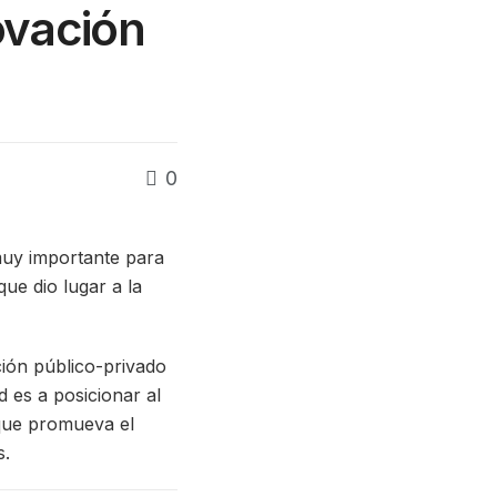
ovación
0
muy importante para
ue dio lugar a la
ción público-privado
 es a posicionar al
 que promueva el
s.