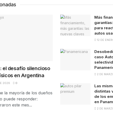
ionadas
Más finan
garantías
para react
autos us
12 DE ENER
Desobedie
caso Auto
selectivid
Panameri
: el desafío silencioso
2 DE MARZ
ísicos en Argentina
DE 2026
0
Las misma
distintas
e la mayoría de los dueños
de los em
no puede responder:
en Panam
raron este mes...
2 DE MARZ