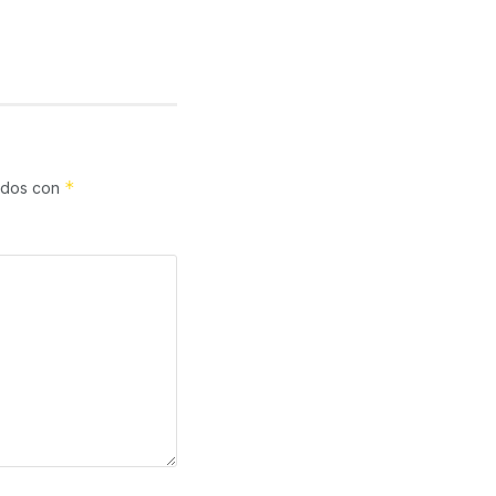
*
cados con