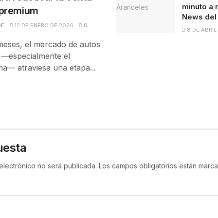
minuto a 
 premium
News del
DE
12 DE ENERO DE 2026
0
8 DE ABRIL
meses, el mercado de autos
 —especialmente el
a— atraviesa una etapa...
uesta
electrónico no será publicada.
Los campos obligatorios están mar