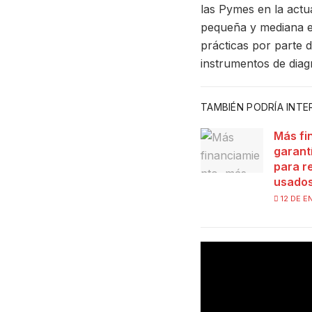
las Pymes en la actu
pequeña y mediana e
prácticas por parte d
instrumentos de diag
TAMBIÉN PODRÍA INT
Más fi
garant
para r
usado
12 DE E