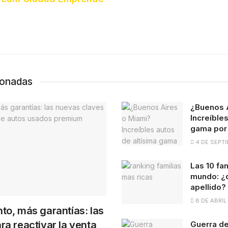
ionadas
¿Buenos 
Increíbles
gama por 
4 DE SEPTI
Las 10 fa
mundo: ¿q
apellido?
8 DE ABRIL
to, más garantías: las
ra reactivar la venta
Guerra de