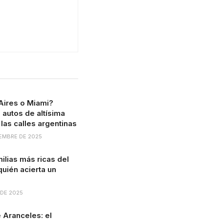
Aires o Miami?
 autos de altísima
las calles argentinas
EMBRE DE 2025
milias más ricas del
uién acierta un
 DE 2025
 Aranceles: el