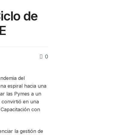
iclo de
E
0
andemia del
una espiral hacia una
uar las Pymes a un
convirtió en una
e Capacitación con
enciar la gestión de