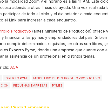
o la modalidad Zoom y el horario es a las 11 AM. Este cicl
cceso además a otras líneas de ayuda. Una vez realizada la
a participar de todo el ciclo y el día anterior a cada encuent
co el Link para ingresar a cada encuentro.
rrollo Productivo
(antes Ministerio de Producción) ofrece 
ir y financiar a las pymes y emprendedores del país. Si bie
o cumplir determinados requisitos, en otros son libres, gra
as es
Experto Pyme
, donde una empresa que cuente con e
ar la asistencia de un profesional en distintos temas.
r clic
ACÁ
EXPERTO PYME
MINISTERIO DE DESARROLLO PRODUCTIVO
CCION
PEQUEÑAS EMPRESAS
PYMES
Team Ciudad Emprende