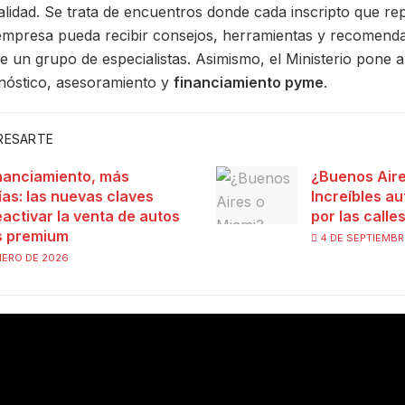
alidad. Se trata de encuentros donde cada inscripto que re
mpresa pueda recibir consejos, herramientas y recomend
e un grupo de especialistas. Asimismo, el Ministerio pone a
nóstico, asesoramiento y
financiamiento pyme
.
ERESARTE
nanciamiento, más
¿Buenos Aire
ías: las nuevas claves
Increíbles au
eactivar la venta de autos
por las calle
s premium
4 DE SEPTIEMBR
NERO DE 2026