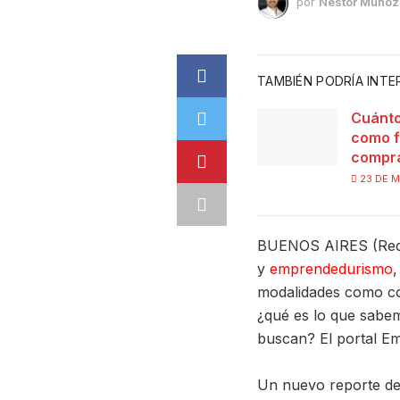
por
Nestor Muñoz
TAMBIÉN PODRÍA INT
Cuánto
como f
compra
23 DE M
BUENOS AIRES (Red
y
emprendedurismo
,
modalidades como com
¿qué es lo que sabem
buscan? El portal E
Un nuevo reporte de 