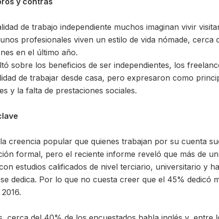
pros y contras
lidad de trabajo independiente muchos imaginan vivir visita
algunos profesionales viven un estilo de vida nómade, cerc
nes en el último año.
ó sobre los beneficios de ser independientes, los freelanc
ibilidad de trabajar desde casa, pero expresaron como princi
es y la falta de prestaciones sociales.
clave
la creencia popular que quienes trabajan por su cuenta su
ión formal, pero el reciente informe reveló que más de u
n estudios calificados de nivel terciario, universitario y 
e se dedica. Por lo que no cuesta creer que el 45% dedicó
 2016.
s, cerca del 40% de los encuestados habla inglés y, entre 