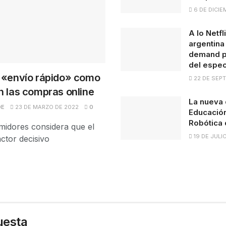
6 DE DICIE
A lo Netfl
argentina
demand pa
del espec
l «envío rápido» como
22 DE SEPT
n las compras online
La nueva 
DE
23 DE MARZO DE 2022
0
Educación
Robótica 
midores considera que el
19 DE JULI
ctor decisivo
uesta