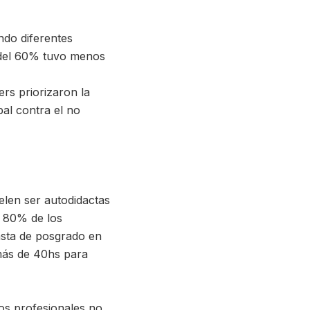
ndo diferentes
a del 60% tuvo menos
ers priorizaron la
pal contra el no
elen ser autodidactas
n 80% de los
hasta de posgrado en
 más de 40hs para
los profesionales no