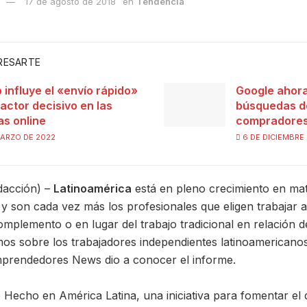
17 de agosto de 2018
en
Tendencia
ERESARTE
 influye el «envío rápido»
Google ahora 
actor decisivo en las
búsquedas de
s online
compradore
ARZO DE 2022
6 DE DICIEMBRE 
acción) –
Latinoamérica
está en pleno crecimiento en ma
 y son cada vez más los profesionales que eligen trabajar a
plemento o en lugar del trabajo tradicional en relación 
os sobre los trabajadores independientes latinoamericano
mprendedores News dio a conocer el informe.
Hecho en América Latina, una iniciativa para fomentar el d