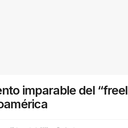
nto imparable del “free
noamérica