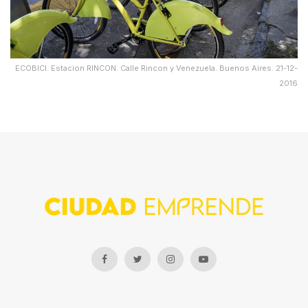
ECOBICI. Estacion RINCON. Calle Rincon y Venezuela. Buenos Aires. 21-12-
2016