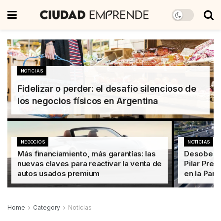
NOTICIAS
Fidelizar o perder: el desafío silencioso de
los negocios físicos en Argentina
NEGOCIOS
NOTICIAS
Más financiamiento, más garantías: las
Desobedie
nuevas claves para reactivar la venta de
Pilar Prem
autos usados premium
en la Pan
Home
Category
Noticias