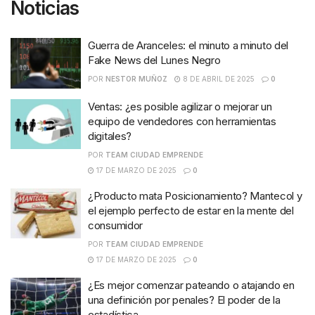
Noticias
Guerra de Aranceles: el minuto a minuto del
Fake News del Lunes Negro
POR
NESTOR MUÑOZ
8 DE ABRIL DE 2025
0
Ventas: ¿es posible agilizar o mejorar un
equipo de vendedores con herramientas
digitales?
POR
TEAM CIUDAD EMPRENDE
17 DE MARZO DE 2025
0
¿Producto mata Posicionamiento? Mantecol y
el ejemplo perfecto de estar en la mente del
consumidor
POR
TEAM CIUDAD EMPRENDE
17 DE MARZO DE 2025
0
¿Es mejor comenzar pateando o atajando en
una definición por penales? El poder de la
estadística