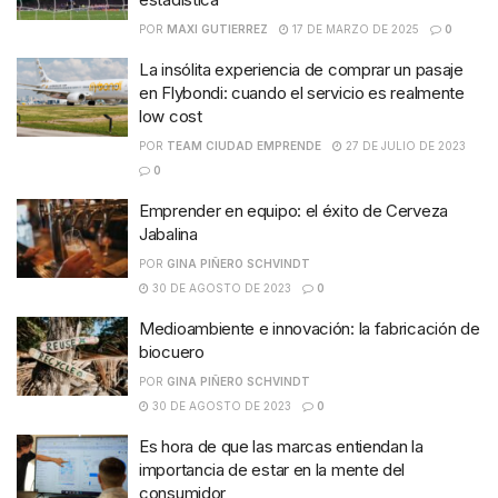
POR
MAXI GUTIERREZ
17 DE MARZO DE 2025
0
La insólita experiencia de comprar un pasaje
en Flybondi: cuando el servicio es realmente
low cost
POR
TEAM CIUDAD EMPRENDE
27 DE JULIO DE 2023
0
Emprender en equipo: el éxito de Cerveza
Jabalina
POR
GINA PIÑERO SCHVINDT
30 DE AGOSTO DE 2023
0
Medioambiente e innovación: la fabricación de
biocuero
POR
GINA PIÑERO SCHVINDT
30 DE AGOSTO DE 2023
0
Es hora de que las marcas entiendan la
importancia de estar en la mente del
consumidor