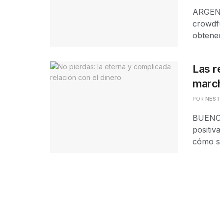
ARGENT
crowdf
obtener
Las r
marc
POR
NES
BUENOS
positiv
cómo se