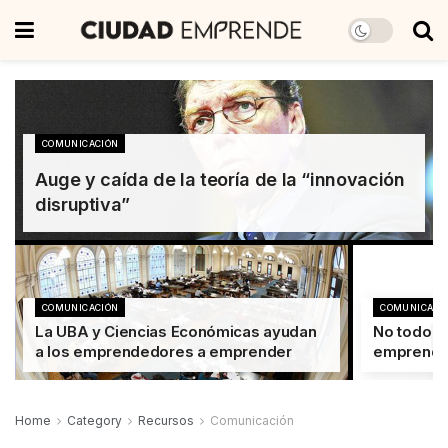
COMUNICACIÓN
Auge y caída de la teoría de la “innovación
disruptiva”
COMUNICACIÓN
COMUNICACI
La UBA y Ciencias Económicas ayudan
No todo es
a los emprendedores a emprender
emprende
Home
Category
Recursos
Comunicación