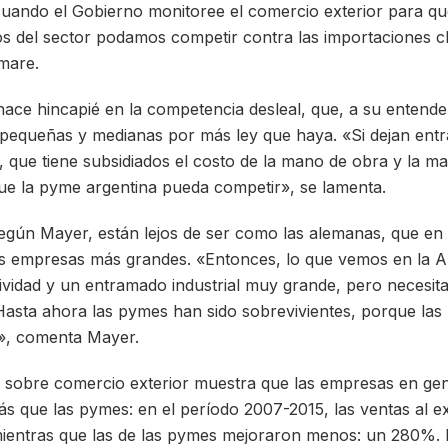
cuando el Gobierno monitoree el comercio exterior para qu
 del sector podamos competir contra las importaciones ch
mare.
 hace hincapié en la competencia desleal, que, a su entende
equeñas y medianas por más ley que haya. «Si dejan entra
, que tiene subsidiados el costo de la mano de obra y la ma
que la pyme argentina pueda competir», se lamenta.
según Mayer, están lejos de ser como las alemanas, que e
as empresas más grandes. «Entonces, lo que vemos en la A
ividad y un entramado industrial muy grande, pero necesi
 Hasta ahora las pymes han sido sobrevivientes, porque las
», comenta Mayer.
es sobre comercio exterior muestra que las empresas en g
s que las pymes: en el período 2007-2015, las ventas al ext
entras que las de las pymes mejoraron menos: un 280%. E