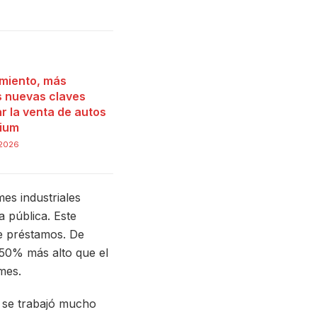
miento, más
as nuevas claves
r la venta de autos
ium
 2026
es industriales
a pública. Este
e préstamos. De
 50% más alto que el
mes.
e se trabajó mucho