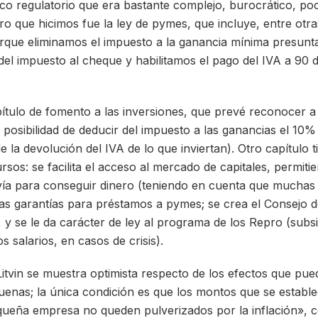
o regulatorio que era bastante complejo, burocrático, po
ro que hicimos fue la ley de pymes, que incluye, entre otr
porque eliminamos el impuesto a la ganancia mínima presunt
l impuesto al cheque y habilitamos el pago del IVA a 90 dí
pítulo de fomento a las inversiones, que prevé reconocer 
la posibilidad de deducir del impuesto a las ganancias el 10
 la devolución del IVA de lo que inviertan). Otro capítulo 
sos: se facilita el acceso al mercado de capitales, permiti
 vía para conseguir dinero (teniendo en cuenta que mucha
as garantías para préstamos a pymes; se crea el Consejo d
 y se le da carácter de ley al programa de los Repro (subsi
s salarios, en casos de crisis).
 Litvin se muestra optimista respecto de los efectos que pue
enas; la única condición es que los montos que se estable
queña empresa no queden pulverizados por la inflación», 