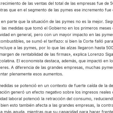
crecimiento de las ventas del total de las empresas fue de
ntras que en el segmento de las pymes ese incremento fue
 en parte que la situación de las pymes no es la mejor. Seg
, las medidas que tomó el Gobierno en los primeros meses 
ividad en general, pero con un mayor impacto en las pymes
ombustibles, se sumó el tarifazo: si bien la Corte falló para
incluye a las pymes, por lo que las alzas llegaron hasta 
margen de rentabilidad de las firmas», explica Lorenzo Sig
colatina. El economista destaca, además, que impactó en lo
leres. A diferencia de las grandes empresas, muchas pymes
ontar plenamente esos aumentos.
medidas se potenció en un contexto de fuerte caída de la d
lación generó un efecto negativo sobre los ingresos reales d
lidad laboral potenció la retracción del consumo, reduciend
i bien esto también afecta a las grandes empresas, la contra
 más aguda, mientras que su capacidad para hacer frente