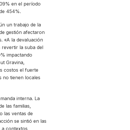
 509% en el período
 de 454%.
ún un trabajo de la
de gestión afectaron
. «A la devaluación
 revertir la suba del
500% impactando
aut Gravina,
s costos el fuerte
 no tienen locales
emanda interna. La
e las familias,
o las ventas de
cción se sintió en las
 a contextos