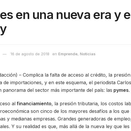
es en una nueva era y 
ey
16 de agosto de 2018
en
Emprende
,
Noticias
ión) – Complica la falta de acceso al crédito, la presión t
ra de importaciones, y en este esquema, el periodista Carlos
n panorama del sector más importante del país: las
pymes
.
ceso al
financiamiento
, la presión tributaria, los costos la
roeconómica son cinco de los mayores desafíos a los que 
ñas y medianas empresas. Grandes generadoras de empleo,
les. Y su realidad es que, más allá de la nueva ley que les 