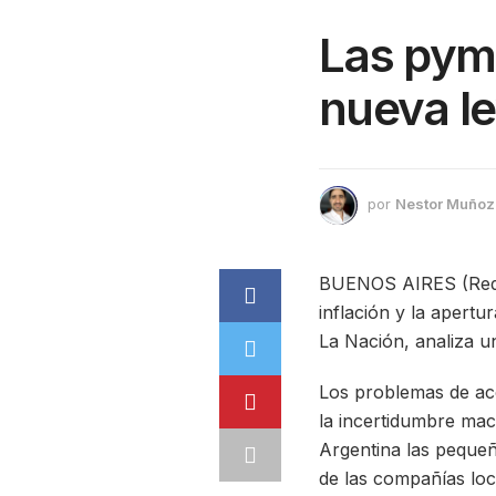
Las pym
nueva l
por
Nestor Muñoz
BUENOS AIRES (Redacc
inflación y la apertu
La Nación, analiza u
Los problemas de ac
la incertidumbre mac
Argentina las peque
de las compañías loca