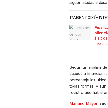
siguen atadas a desaf
TAMBIÉN PODRÍA INT
Fideliz
silenc
físico
29 DE J
Según un análisis de
accede a financiamien
porcentaje las ubica
todas formas, y aun 
registro que había e
Mariano Mayer
,
secr