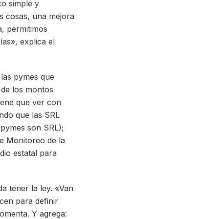
co simple y
as cosas, una mejora
a, permitimos
as», explica el
a las pymes que
% de los montos
tiene que ver con
endo que las SRL
s pymes son SRL);
e Monitoreo de la
dio estatal para
da tener la ley. «Van
cen para definir
comenta. Y agrega: