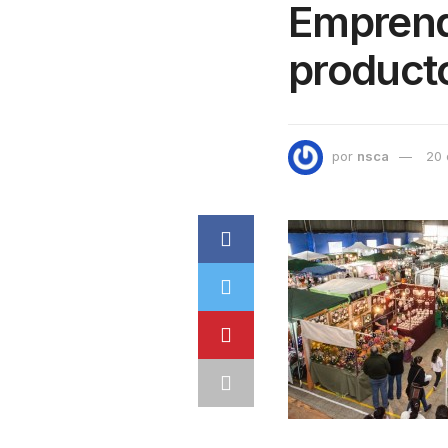
Emprend
product
por
nsca
20 