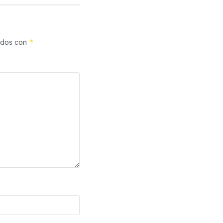
*
cados con