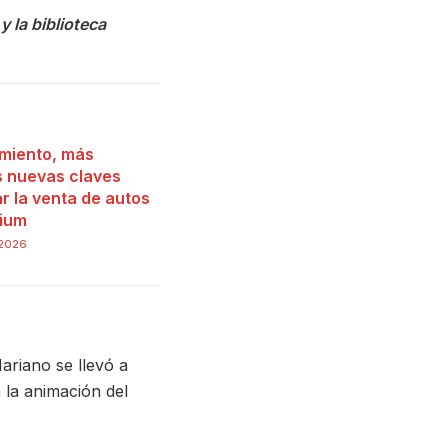
 la biblioteca
miento, más
as nuevas claves
r la venta de autos
ium
 2026
riano se llevó a
 la animación del