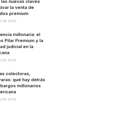
: las nuevas claves
ivar la venta de
ados premium
O DE 2026
ncia millonaria: el
s Pilar Premium y la
ad judicial en la
cana
O DE 2026
s colectoras,
 varas: qué hay detrás
bargos millonarios
ericana
O DE 2026