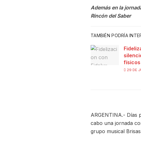
Además en la jornada
Rincón del Saber
TAMBIÉN PODRÍA INT
Fideliz
silenc
físico
29 DE J
ARGENTINA.- Días pa
cabo una jornada con
grupo musical Brisas