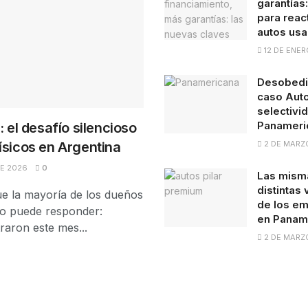
garantías
para react
autos us
12 DE ENER
Desobedie
caso Auto
selectivid
Panameri
: el desafío silencioso
2 DE MARZ
ísicos en Argentina
DE 2026
0
Las misma
distintas
e la mayoría de los dueños
de los em
no puede responder:
en Panam
raron este mes...
2 DE MARZ