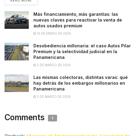
READ MORE
Más financiamiento, más garantías: las
nuevas claves para reactivar la venta de
autos usados premium
12 DE ENERO DE 2026
Desobediencia millonaria: el caso Autos Pilar
Premium y la selectividad judicial en la
Panamericana
2 DE MARZO DE 2026
Las mismas colectoras, distintas varas: qué
hay detrás de los embargos millonarios en
Panamericana
2 DE MARZO DE 2026
Comments
1
Pingback:
Ministerio de Modernización invita al Hackaton de