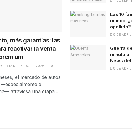
4 DE SEPTI
Las 10 fa
mundo: ¿q
apellido?
8 DE ABRIL
to, más garantías: las
ra reactivar la venta
Guerra de
minuto a 
 premium
News del
DE
12 DE ENERO DE 2026
0
8 DE ABRIL
meses, el mercado de autos
 —especialmente el
a— atraviesa una etapa...