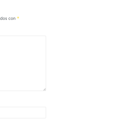
*
cados con