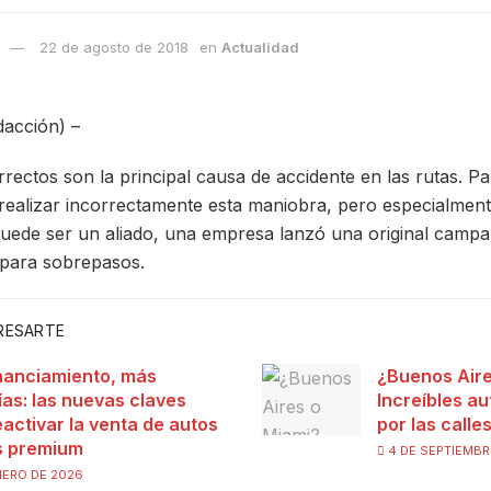
22 de agosto de 2018
en
Actualidad
acción) –
rectos son la principal causa de accidente en las rutas. Pa
 realizar incorrectamente esta maniobra, pero especialmen
uede ser un aliado, una empresa lanzó una original campañ
 para sobrepasos.
ERESARTE
nanciamiento, más
¿Buenos Aire
ías: las nuevas claves
Increíbles au
eactivar la venta de autos
por las calle
s premium
4 DE SEPTIEMBR
NERO DE 2026