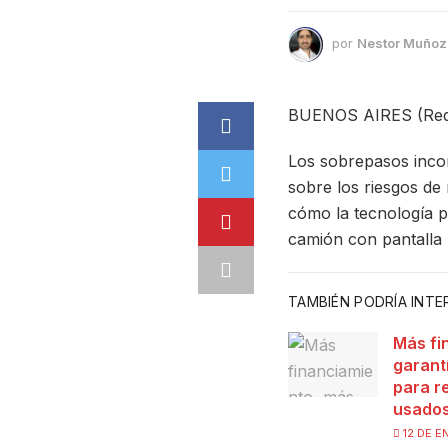
por
Nestor Muñoz
BUENOS AIRES (Red
Los sobrepasos incor
sobre los riesgos de
cómo la tecnología p
camión con pantalla
TAMBIÉN PODRÍA INT
Más fi
garant
para r
usado
12 DE E