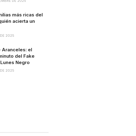
EMBRE DE 2025
milias más ricas del
uién acierta un
 DE 2025
 Aranceles: el
minuto del Fake
 Lunes Negro
 DE 2025