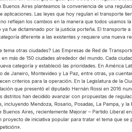
 Buenos Aires planteamos la conveniencia de una regulaci
de aplicaciones. Las leyes que hoy regulan el transporte t
s no reflejan los cambios en la manera que todos usamos la
to ya fue dictaminado por la justicia porteña. El transporte a
ategoría diferente a las existentes y requiere una nueva re
 tema otras ciudades? Las Empresas de Red de Transport
a en más de 150 ciudades alrededor del mundo. Cada ciudad
ueva categoría y estableció las prioridades. En América La
o de Janeiro, Montevideo y La Paz, entre otras, ya cuenta
cen criterios para la operación. En la Legislatura de la Ci
lación que presentó el diputado Hernán Rossi en 2016 nunc
s distritos han decidido avanzar con propuestas de regula
e, incluyendo Mendoza, Rosario, Posadas, La Pampa, y la 
de Buenos Aires, recientemente Mejorar – Partido Liberal 
n proyecto de iniciativa popular para tratar el tema que se
petición».