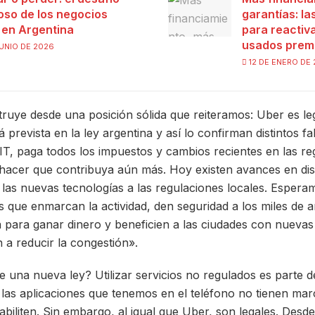
ioso de los negocios
garantías: l
s en Argentina
para reactiva
usados prem
UNIO DE 2026
12 DE ENERO DE
truye desde una posición sólida que reiteramos: Uber es leg
 prevista en la ley argentina y así lo confirman distintos fal
, paga todos los impuestos y cambios recientes en las re
acer que contribuya aún más. Hoy existen avances en distin
 las nuevas tecnologías a las regulaciones locales. Esper
es que enmarcan la actividad, den seguridad a los miles de 
 para ganar dinero y beneficien a las ciudades con nuevas
 a reducir la congestión».
e una nueva ley? Utilizar servicios no regulados es parte d
e las aplicaciones que tenemos en el teléfono no tienen mar
abiliten. Sin embargo, al igual que Uber, son legales. Desd