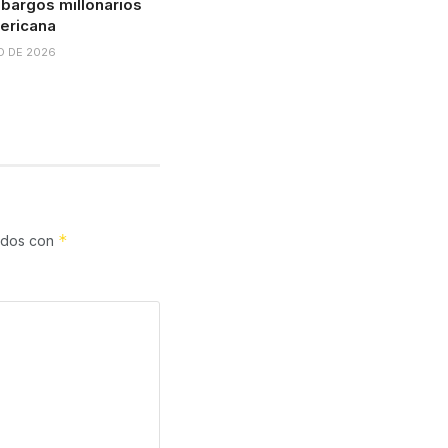
bargos millonarios
ericana
O DE 2026
*
cados con