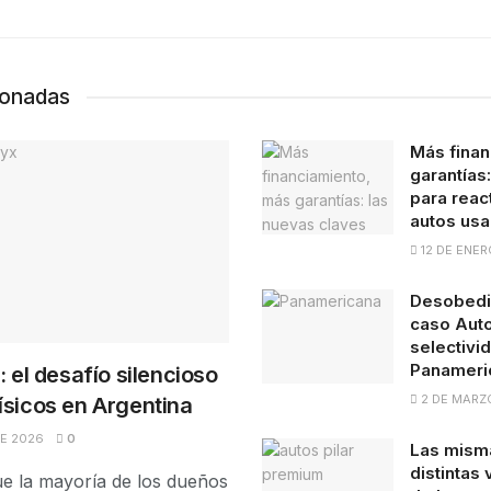
ionadas
Más finan
garantías
para react
autos us
12 DE ENER
Desobedie
caso Auto
selectivid
Panameri
: el desafío silencioso
2 DE MARZ
ísicos en Argentina
DE 2026
0
Las misma
distintas
e la mayoría de los dueños