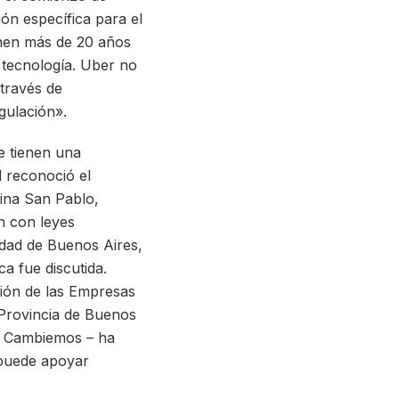
ón específica para el
ienen más de 20 años
 tecnología. Uber no
 través de
gulación».
e tienen una
 reconoció el
tina San Pablo,
n con leyes
udad de Buenos Aires,
a fue discutida.
ción de las Empresas
Provincia de Buenos
en Cambiemos – ha
 puede apoyar