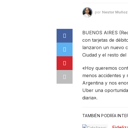
por
Nestor Muñoz
BUENOS AIRES (Redac
con tarjetas de débit
lanzaron un nuevo co
Ciudad y el resto del 
«Hoy queremos conta
menos accidentes y 
Argentina y nos eno
Uber una oportunida
diaria».
TAMBIÉN PODRÍA INT
Fideliz