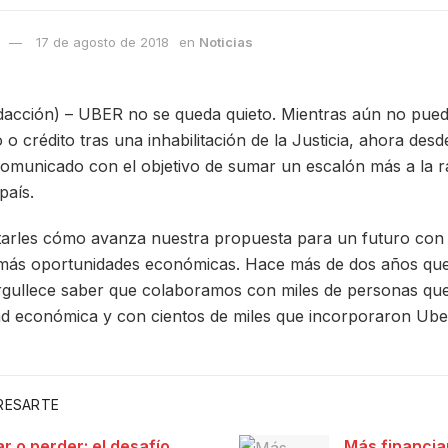
17 de agosto de 2018
en
Noticias
ción) – UBER no se queda quieto. Mientras aún no puede
o o crédito tras una inhabilitación de la Justicia, ahora des
municado con el objetivo de sumar un escalón más a la ra
país.
rles cómo avanza nuestra propuesta para un futuro con
más oportunidades económicas. Hace más de dos años que
rgullece saber que colaboramos con miles de personas qu
d económica y con cientos de miles que incorporaron Uber
ERESARTE
ar o perder: el desafío
Más financia