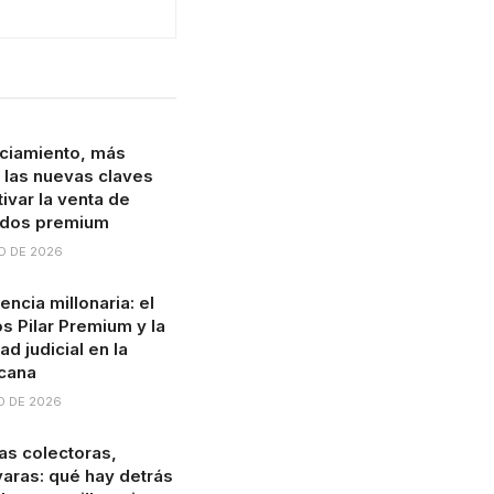
ciamiento, más
: las nuevas claves
ivar la venta de
ados premium
O DE 2026
ncia millonaria: el
s Pilar Premium y la
ad judicial en la
cana
O DE 2026
s colectoras,
 varas: qué hay detrás