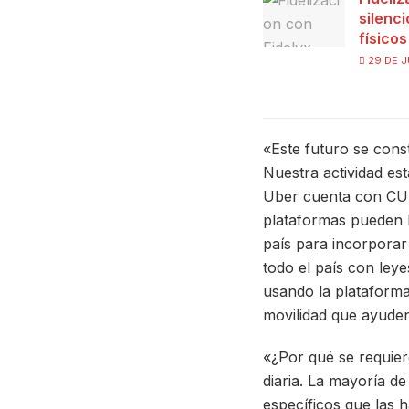
silenc
físico
29 DE J
«Este futuro se cons
Nuestra actividad está
Uber cuenta con CUIT
plataformas pueden h
país para incorporar
todo el país con ley
usando la plataforma
movilidad que ayuden
«¿Por qué se requier
diaria. La mayoría d
específicos que las h