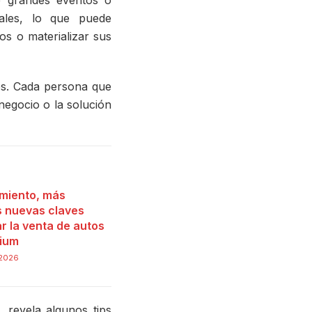
e grandes eventos o
nales, lo que puede
os o materializar sus
os. Cada persona que
egocio o la solución
miento, más
as nuevas claves
r la venta de autos
ium
 2026
, revela algunos tips