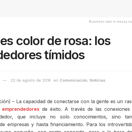
Business man in messy sui
es color de rosa: los
edores tímidos
22 de agosto de 2018
en
Comunicación
,
Noticias
n) – La capacidad de conectarse con la gente es un ra
s
emprendedores
de éxito. A través de las conexiones 
dedor, que incluye no solo conocimientos, sino tamb
de empresas y hasta financiamiento. Para los introvertid