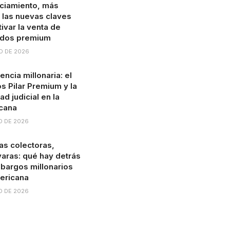
ciamiento, más
: las nuevas claves
ivar la venta de
ados premium
O DE 2026
ncia millonaria: el
s Pilar Premium y la
ad judicial en la
cana
O DE 2026
s colectoras,
 varas: qué hay detrás
bargos millonarios
ericana
O DE 2026