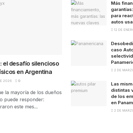
Más finan
garantías
para react
autos us
12 DE ENER
Desobedie
caso Auto
selectivid
Panameri
: el desafío silencioso
2 DE MARZ
ísicos en Argentina
DE 2026
0
Las misma
distintas
e la mayoría de los dueños
de los em
no puede responder:
en Panam
raron este mes...
2 DE MARZ