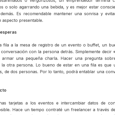
desanimados o vergonzosos, un emprendedor termina c
los o solo agarrando una bebida, y es mejor estar consc
 demás. Es recomendable mantener una sonrisa y evitar
 aspecto presentable.
 esperas
 fila a la mesa de registro de un evento o buffet, un bu
 conversación con la persona detrás. Simplemente decir «
e armar una pequeña charla. Hacer una pregunta sobr
la otra persona. Lo bueno de estar en una fila es que 
s, de dos personas. Por lo tanto, podrá entablar una con
acto
has tarjetas a los eventos e intercambiar datos de co
sible. Hace un tiempo contraté un freelancer a través de