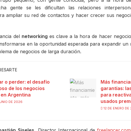
rupo pequeño, con gente conocida, pero a la hora d
a gente se les dificultan las relaciones interperso
ora ampliar su red de contactos y hacer crecer sus negoci
tancia del
networking
es clave a la hora de hacer negoci
nsformarse en la oportunidad esperada para expandir un n
lema de negocios de larga duración.
ERESARTE
ar o perder: el desafío
Más financia
ioso de los negocios
garantías: l
s en Argentina
para reactiva
usados prem
UNIO DE 2026
12 DE ENERO DE
bastián Siseles
, Director Internacional de
freelancer.com