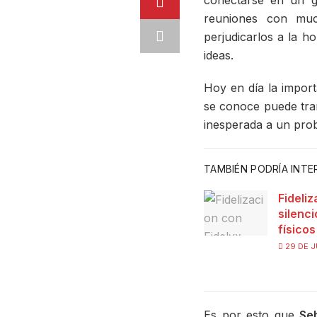
conectarse en un g
reuniones con much
perjudicarlos a la h
ideas.
Hoy en día la impor
se conoce puede tra
inesperada a un prob
TAMBIÉN PODRÍA INT
Fideliz
silenc
físico
29 DE J
Es por esto que
Se