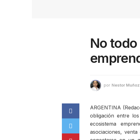
No todo 
emprend
por
Nestor Muñoz
ARGENTINA (Redacció
obligación entre lo
ecosistema empren
asociaciones, venta 