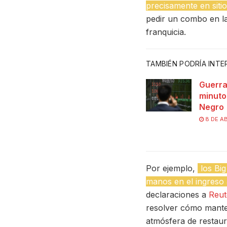
precisamente en siti
pedir un combo en la
franquicia.
TAMBIÉN PODRÍA INT
Guerra
minuto
Negro
8 DE AB
Por ejemplo,
los Bi
manos en el ingreso 
declaraciones a
Reut
resolver cómo mante
atmósfera de restaur