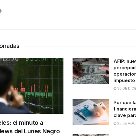
ionadas
AFIP: nue
percepci
operacio
impuesto
30 DE DICI
Por qué l
financiera
clave par
les: el minuto a
23 DE AGO
News del Lunes Negro