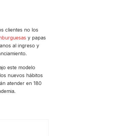
 clientes no los
mburguesas
y papas
anos al ingreso y
anciamiento.
ajo este modelo
los nuevos hábitos
rán atender en 180
ndemia.