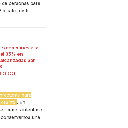
n de personas para
 locales de la
 excepciones a la
del 35% en
 alcanzadas por
S
E DE 2021
infectante para
cliente
. En
ue “hemos intentado
ue conservamos una