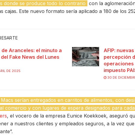
os donde se produce todo lo contrario
con la aglomeració
s cajas. Este nuevo formato sería aplicado a 180 de los 252
ERESARTE
 de Aranceles: el minuto a
AFIP: nuevas
 del Fake News del Lunes
percepción 
operaciones
impuesto PAI
RIL DE 2025
30 DE DICIEMBR
g Macs serían entregados en carritos de alimentos, con des
al comercio y con lugares de espera designados para cada 
ers
, el vocero de la empresa Eunice Koekkoek, aseguró q
ner a nuestros clientes y empleados seguros, a la vez q
ante”.