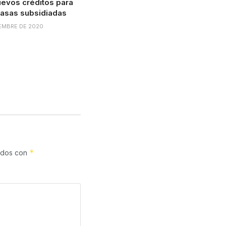
evos créditos para
tasas subsidiadas
IEMBRE DE 2020
*
cados con