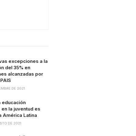
vas excepciones a la
ón del 35% en
nes alcanzadas por
 PAIS
EMBRE DE 2021
a educación
 en la juventud es
a América Latina
STO DE 2021