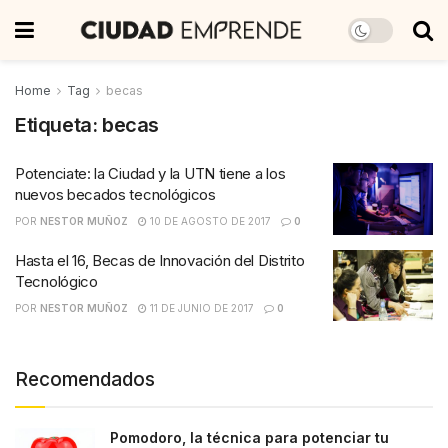
Home
Tag
becas
Etiqueta:
becas
Potenciate: la Ciudad y la UTN tiene a los
nuevos becados tecnológicos
POR
NESTOR MUÑOZ
10 DE AGOSTO DE 2017
0
Hasta el 16, Becas de Innovación del Distrito
Tecnológico
POR
NESTOR MUÑOZ
11 DE JUNIO DE 2017
0
Recomendados
Pomodoro, la técnica para potenciar tu