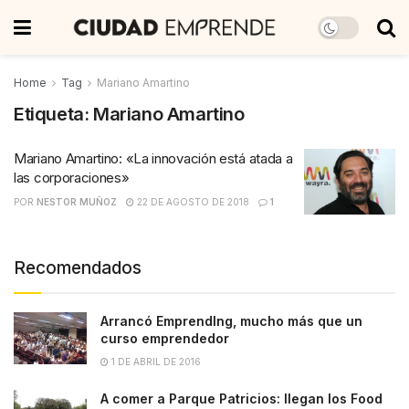
Home
Tag
Mariano Amartino
Etiqueta:
Mariano Amartino
Mariano Amartino: «La innovación está atada a
las corporaciones»
POR
NESTOR MUÑOZ
22 DE AGOSTO DE 2018
1
Recomendados
Arrancó EmprendIng, mucho más que un
curso emprendedor
1 DE ABRIL DE 2016
A comer a Parque Patricios: llegan los Food