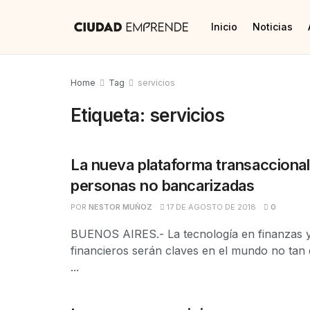
Inicio
Noticias
Home
Tag
servicios
Etiqueta:
servicios
La nueva plataforma transaccional
personas no bancarizadas
POR
NESTOR MUÑOZ
17 DE AGOSTO DE 2018
0
BUENOS AIRES.- La tecnología en finanzas y 
financieros serán claves en el mundo no tan 
...