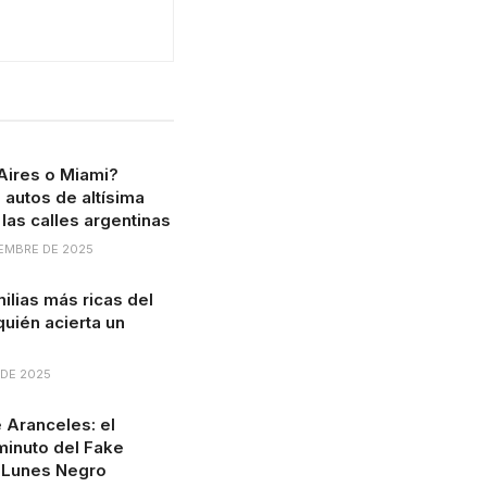
Aires o Miami?
 autos de altísima
las calles argentinas
EMBRE DE 2025
milias más ricas del
uién acierta un
 DE 2025
 Aranceles: el
minuto del Fake
 Lunes Negro