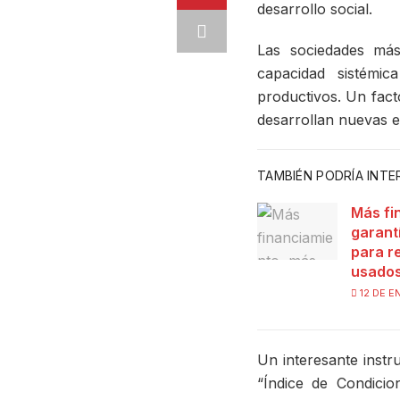
desarrollo social.
Las sociedades más
capacidad sistémic
productivos. Un fact
desarrollan nuevas e
TAMBIÉN PODRÍA INT
Más fi
garant
para r
usado
12 DE E
Un interesante inst
“Índice de Condicio