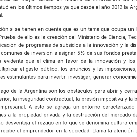
ntuó en los últimos tiempos ya que desde el año 2012 la Arg
l.
ión si se tienen en cuenta que es un tema que ocupa un l
Prueba de ello es la creación del Ministerio de Ciencia, T
licación de programas de subsidios a la innovación y la di
 comunes de inversión a asignar 5% de sus fondos prestab
s evidente que el clima en favor de la innovación y lo
tiplicar el gasto público, los anuncios y las imposiciones
s estimulantes para invertir, investigar, generar conocimie
zago de la Argentina son los obstáculos para abrir y cer
rior, la inseguridad contractual, la presión impositiva y la b
mpresarial. A esto se agrega un entorno caracterizado po
nes a la propiedad privada y la destrucción del mercado de
o desventaja el rezago en lo que se denomina cultura emp
e recibe el emprendedor en la sociedad. Llama la atención 