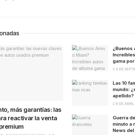
ionadas
¿Buenos 
Increíbles
gama por 
4 DE SEPTI
Las 10 fa
mundo: ¿q
apellido?
8 DE ABRIL
to, más garantías: las
ra reactivar la venta
Guerra de
minuto a 
 premium
News del