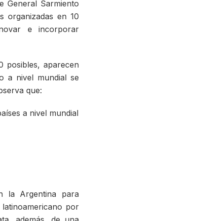
e General Sarmiento
es organizadas en 10
novar e incorporar
0 posibles, aparecen
o a nivel mundial se
bserva que:
aíses a nivel mundial
n la Argentina para
 latinoamericano por
ata, además, de una