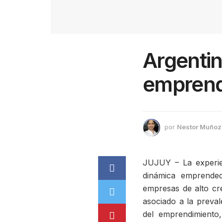
Argentin
emprend
por
Nestor Muñoz
JUJUY – La experien
dinámica emprende
empresas de alto cre
asociado a la preva
del emprendimiento