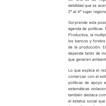
debilidad que se ace
2° al 4° lugar regiona
Sorprende esta posic
agenda de políticas. 
Productiva, la multip
los bancos y fondos
de la producción. E
depende tanto de mul
que generen ambiente
Lo que explica el re
comerciar con el exte
políticas de apoyo e
sistemáticas violacio
también destaca com
el estatus social qu