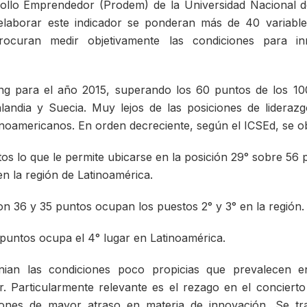
ollo Emprendedor (Prodem) de la Universidad Nacional d
elaborar este indicador se ponderan más de 40 variabl
rocuran medir objetivamente las condiciones para in
ing para el año 2015, superando los 60 puntos de los 10
landia y Suecia. Muy lejos de las posiciones de liderazg
tinoamericanos. En orden decreciente, según el ICSEd, se o
os lo que le permite ubicarse en la posición 29° sobre 56 p
en la región de Latinoamérica.
con 36 y 35 puntos ocupan los puestos 2° y 3° en la región.
puntos ocupa el 4° lugar en Latinoamérica.
onian las condiciones poco propicias que prevalecen e
. Particularmente relevante es el rezago en el concierto
iones de mayor atraso en materia de innovación. Se tr