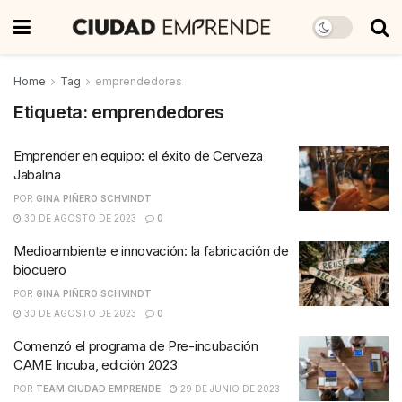
Home
Tag
emprendedores
Etiqueta:
emprendedores
Emprender en equipo: el éxito de Cerveza
Jabalina
POR
GINA PIÑERO SCHVINDT
30 DE AGOSTO DE 2023
0
Medioambiente e innovación: la fabricación de
biocuero
POR
GINA PIÑERO SCHVINDT
30 DE AGOSTO DE 2023
0
Comenzó el programa de Pre-incubación
CAME Incuba, edición 2023
POR
TEAM CIUDAD EMPRENDE
29 DE JUNIO DE 2023