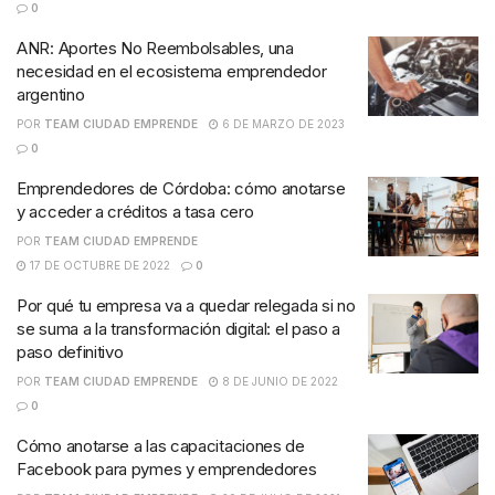
0
ANR: Aportes No Reembolsables, una
necesidad en el ecosistema emprendedor
argentino
POR
TEAM CIUDAD EMPRENDE
6 DE MARZO DE 2023
0
Emprendedores de Córdoba: cómo anotarse
y acceder a créditos a tasa cero
POR
TEAM CIUDAD EMPRENDE
17 DE OCTUBRE DE 2022
0
Por qué tu empresa va a quedar relegada si no
se suma a la transformación digital: el paso a
paso definitivo
POR
TEAM CIUDAD EMPRENDE
8 DE JUNIO DE 2022
0
Cómo anotarse a las capacitaciones de
Facebook para pymes y emprendedores