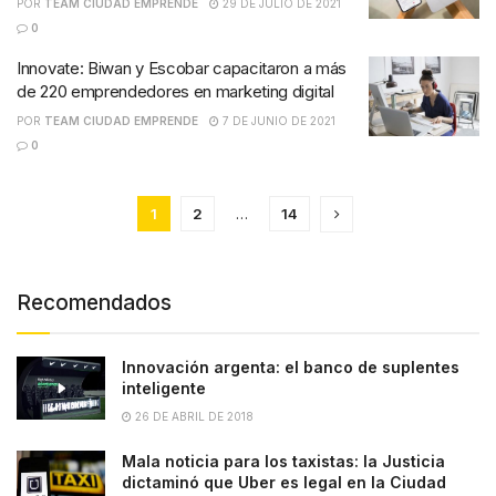
POR
TEAM CIUDAD EMPRENDE
29 DE JULIO DE 2021
0
Innovate: Biwan y Escobar capacitaron a más
de 220 emprendedores en marketing digital
POR
TEAM CIUDAD EMPRENDE
7 DE JUNIO DE 2021
0
1
2
…
14
Recomendados
Innovación argenta: el banco de suplentes
inteligente
26 DE ABRIL DE 2018
Mala noticia para los taxistas: la Justicia
dictaminó que Uber es legal en la Ciudad