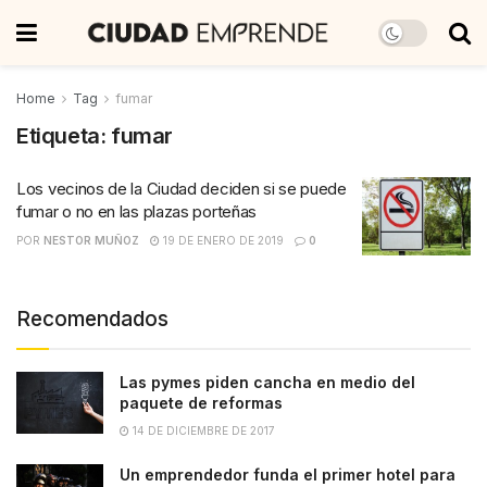
Home
Tag
fumar
Etiqueta:
fumar
Los vecinos de la Ciudad deciden si se puede
fumar o no en las plazas porteñas
POR
NESTOR MUÑOZ
19 DE ENERO DE 2019
0
Recomendados
Las pymes piden cancha en medio del
paquete de reformas
14 DE DICIEMBRE DE 2017
Un emprendedor funda el primer hotel para