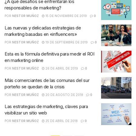
¿A qué desafíos se enfrentarán los
responsables de marketing?
POR
NESTOR MUÑOZ
15 DE NOVIEMBRE DE 2019
0
Las nuevas y delicadas estrategias de
marketing basadas en «influencers»
POR
NESTOR MUÑOZ
19 DE SEPTIEMBRE DE 2019
0
Esta es la fórmula definitiva para medir el ROI
en marketing online
POR
NESTOR MUÑOZ
26 DE ABRIL DE 2019
0
Más comerciantes de las comunas del sur
porteño se quedan de la crisis
POR
NESTOR MUÑOZ
20 DE AGOSTO DE 2018
0
Las estrategias de marketing, claves para
visibilizar un sitio web
POR
NESTOR MUÑOZ
25 DE ABRIL DE 2018
0