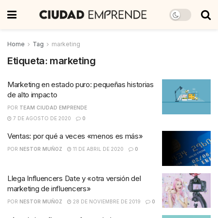
Home
Tag
marketing
Etiqueta:
marketing
Marketing en estado puro: pequeñas historias
de alto impacto
POR
TEAM CIUDAD EMPRENDE
7 DE AGOSTO DE 2020
0
Ventas: por qué a veces «menos es más»
POR
NESTOR MUÑOZ
11 DE ABRIL DE 2020
0
Llega Influencers Date y «otra versión del
marketing de influencers»
POR
NESTOR MUÑOZ
28 DE NOVIEMBRE DE 2019
0