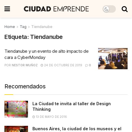
Home
Tag
Tiendanube
Etiqueta:
Tiendanube
Tiendanube y un evento de alto impacto de
cara a CyberMonday
POR
NESTOR MUÑOZ
24 DE OCTUBRE DE 2019
0
Recomendados
La Ciudad te invita al taller de Design
Thinking
13 DE MAYO DE 2016
Buenos Aires, la ciudad de los museos y el