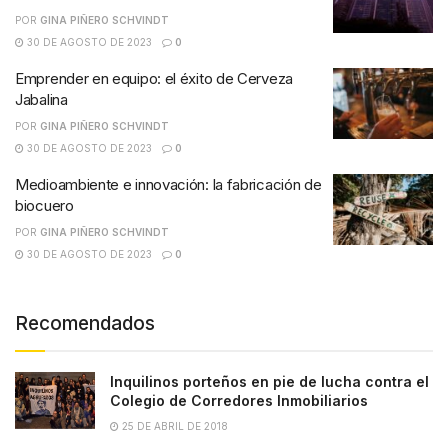
POR
GINA PIÑERO SCHVINDT
30 DE AGOSTO DE 2023
0
Emprender en equipo: el éxito de Cerveza
Jabalina
POR
GINA PIÑERO SCHVINDT
30 DE AGOSTO DE 2023
0
Medioambiente e innovación: la fabricación de
biocuero
POR
GINA PIÑERO SCHVINDT
30 DE AGOSTO DE 2023
0
Recomendados
Inquilinos porteños en pie de lucha contra el
Colegio de Corredores Inmobiliarios
25 DE ABRIL DE 2018