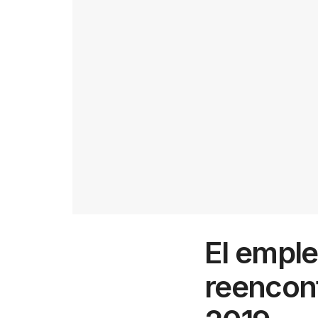
El emple
reencont