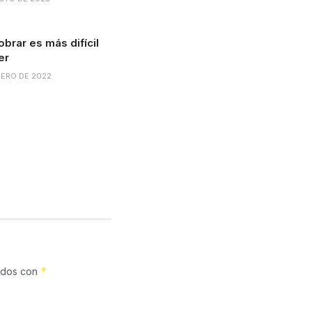
brar es más difícil
er
RERO DE 2022
*
cados con