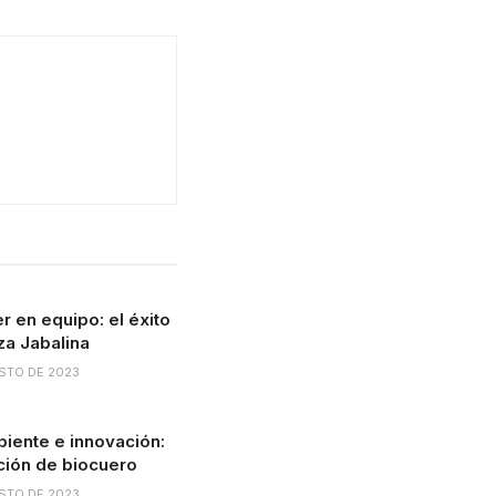
 en equipo: el éxito
a Jabalina
STO DE 2023
iente e innovación:
ación de biocuero
STO DE 2023