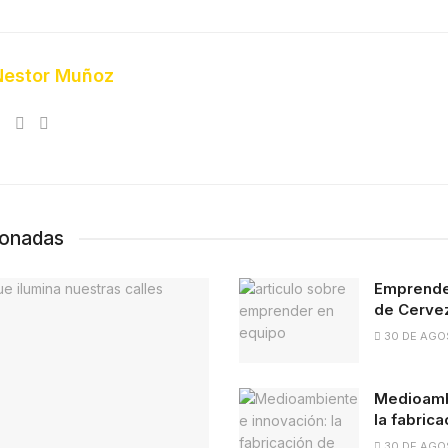
Nestor Muñoz
ionadas
Emprender
de Cervez
30 DE AGO
Medioamb
la fabric
30 DE AGO