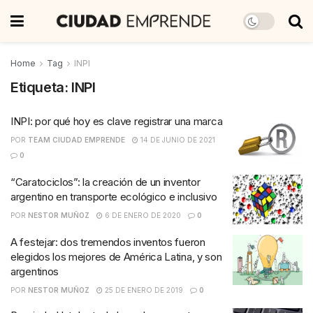
Home
Tag
INPI
Etiqueta:
INPI
INPI: por qué hoy es clave registrar una marca
POR
TEAM CIUDAD EMPRENDE
14 DE JUNIO DE 2021
0
“Caratociclos”: la creación de un inventor
argentino en transporte ecológico e inclusivo
POR
NESTOR MUÑOZ
6 DE ENERO DE 2020
0
A festejar: dos tremendos inventos fueron
elegidos los mejores de América Latina, y son
argentinos
POR
NESTOR MUÑOZ
25 DE ENERO DE 2019
0