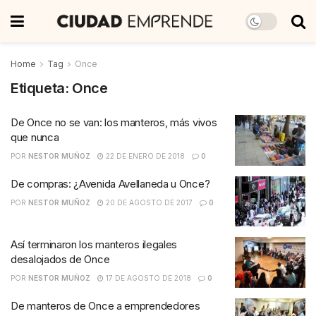
Home
Tag
Once
Etiqueta:
Once
De Once no se van: los manteros, más vivos
que nunca
POR
NESTOR MUÑOZ
22 DE ENERO DE 2018
0
De compras: ¿Avenida Avellaneda u Once?
POR
NESTOR MUÑOZ
20 DE AGOSTO DE 2017
0
Así terminaron los manteros ilegales
desalojados de Once
POR
NESTOR MUÑOZ
17 DE AGOSTO DE 2018
0
De manteros de Once a emprendedores