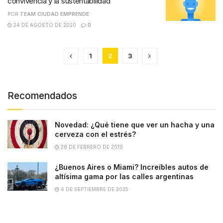
convivencia y la sustentabilidad
POR
TEAM CIUDAD EMPRENDE
24 DE AGOSTO DE 2020
0
1
2
3
Recomendados
Novedad: ¿Qué tiene que ver un hacha y una
cerveza con el estrés?
28 DE FEBRERO DE 2019
¿Buenos Aires o Miami? Increíbles autos de
altísima gama por las calles argentinas
4 DE SEPTIEMBRE DE 2025