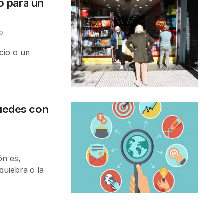
 para un
0
cio o un
puedes con
)
n es,
quiebra o la