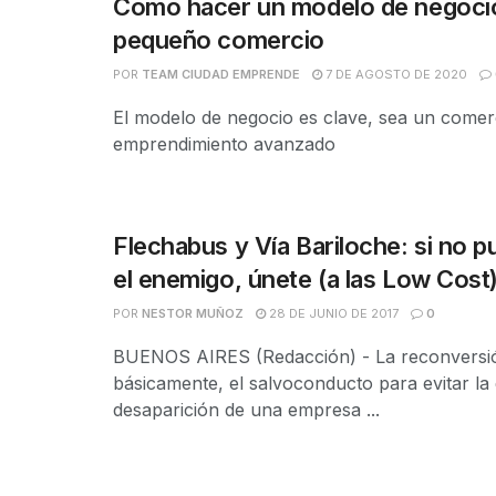
Cómo hacer un modelo de negocio
pequeño comercio
POR
TEAM CIUDAD EMPRENDE
7 DE AGOSTO DE 2020
El modelo de negocio es clave, sea un comer
emprendimiento avanzado
Flechabus y Vía Bariloche: si no 
el enemigo, únete (a las Low Cost
POR
NESTOR MUÑOZ
28 DE JUNIO DE 2017
0
BUENOS AIRES (Redacción) - La reconversió
básicamente, el salvoconducto para evitar la 
desaparición de una empresa ...