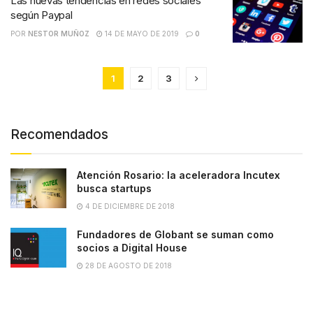
Las nuevas tendencias en redes sociales
según Paypal
POR
NESTOR MUÑOZ
14 DE MAYO DE 2019
0
1
2
3
Recomendados
Atención Rosario: la aceleradora Incutex
busca startups
4 DE DICIEMBRE DE 2018
Fundadores de Globant se suman como
socios a Digital House
28 DE AGOSTO DE 2018