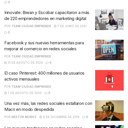
0
Innovate: Biwan y Escobar capacitaron a más
de 220 emprendedores en marketing digital
POR
TEAM CIUDAD EMPRENDE
7 DE JUNIO DE 2021
0
Facebook y sus nuevas herramientas para
mejorar el comercio en redes sociales
POR
TEAM CIUDAD EMPRENDE
31 DE AGOSTO DE 2020
0
El caso Pinterest: 400 millones de usuarios
activos mensuales
POR
TEAM CIUDAD EMPRENDE
7 DE AGOSTO DE 2020
0
Una vez más, las redes sociales estallaron con
Macri en modo despedida
POR
NESTOR MUÑOZ
6 DE DICIEMBRE DE 2019
0